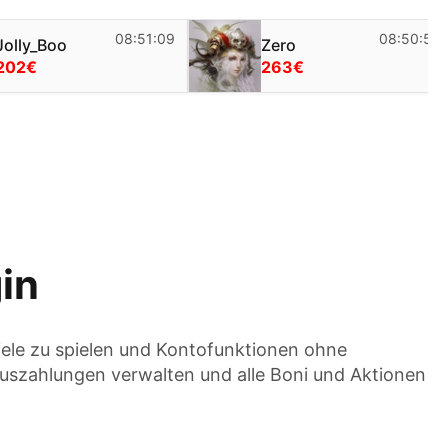
08:51:09
08:50:50
Jolly_Boo
Zero
202€
263€
in
piele zu spielen und Kontofunktionen ohne
Auszahlungen verwalten und alle Boni und Aktionen