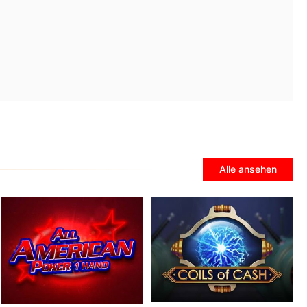
Alle ansehen