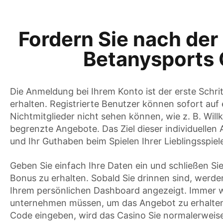
Fordern Sie nach der
Betanysports 
Die Anmeldung bei Ihrem Konto ist der erste Schri
erhalten. Registrierte Benutzer können sofort auf
Nichtmitglieder nicht sehen können, wie z. B. Wi
begrenzte Angebote. Das Ziel dieser individuellen A
und Ihr Guthaben beim Spielen Ihrer Lieblingsspie
Geben Sie einfach Ihre Daten ein und schließen S
Bonus zu erhalten. Sobald Sie drinnen sind, werden
Ihrem persönlichen Dashboard angezeigt. Immer we
unternehmen müssen, um das Angebot zu erhalten, 
Code eingeben, wird das Casino Sie normalerweise 