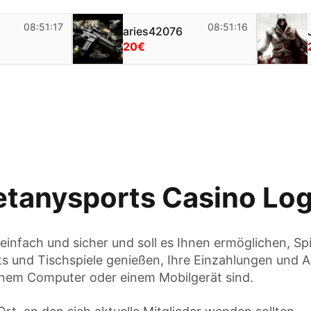
08:51:17
08:51:16
aries42076
20€
etanysports Casino Log
 einfach und sicher und soll es Ihnen ermöglichen, S
ots und Tischspiele genießen, Ihre Einzahlungen und 
einem Computer oder einem Mobilgerät sind.