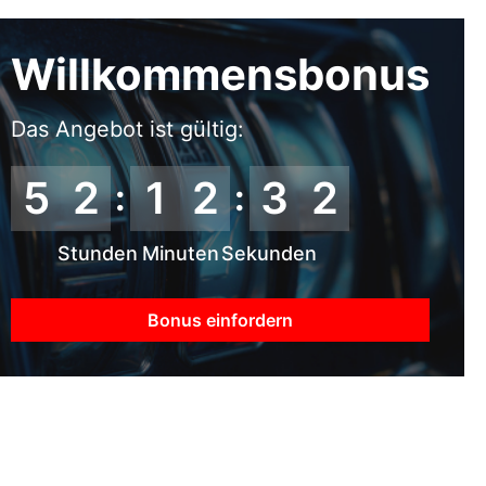
Willkommensbonus
Das Angebot ist gültig:
5
2
1
2
3
0
:
:
Stunden
Minuten
Sekunden
Bonus einfordern