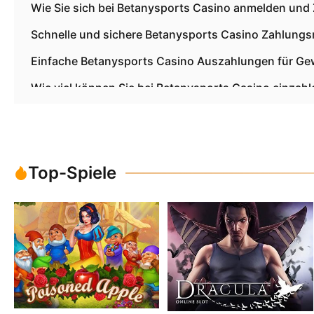
Wie Sie sich bei Betanysports Casino anmelden und Z
Schnelle und sichere Betanysports Casino Zahlung
Einfache Betanysports Casino Auszahlungen für Ge
Wie viel können Sie bei Betanysports Casino einzah
Mobile Anmeldung für Betanysports Casino unterw
Auswahl an Echtgeldspielen nach der Anmeldung
Spielersicherheit und-schutz bei Betanysports Casi
Top-Spiele
Wie Sie sich bei Betanysports Casino anmelden