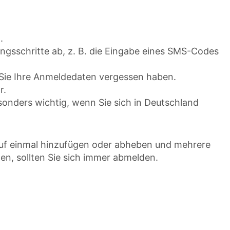
.
rungsschritte ab, z. B. die Eingabe eines SMS-Codes
ls Sie Ihre Anmeldedaten vergessen haben.
r.
esonders wichtig, wenn Sie sich in Deutschland
 auf einmal hinzufügen oder abheben und mehrere
n, sollten Sie sich immer abmelden.