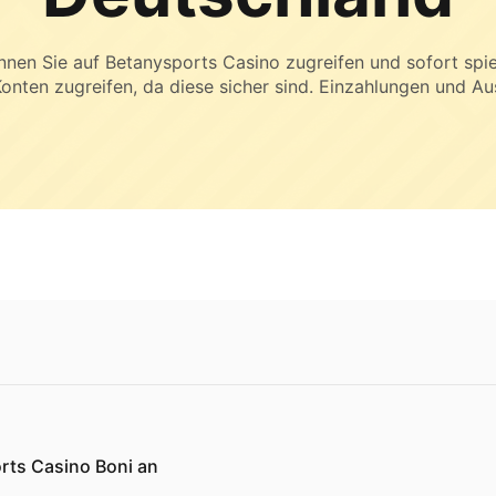
nen Sie auf Betanysports Casino zugreifen und sofort spie
onten zugreifen, da diese sicher sind. Einzahlungen und Au
rts Casino Boni an