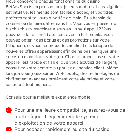
Nous concevons chaque fonctionnalité du casino
BetAnySports en pensant aux joueurs mobiles. La navigation
est intuitive, les menus sont faciles d'accès, et vos titres
préférés sont toujours à portée de main. Plus besoin de
zoomer ou de faire défiler sans fin. Vous voulez passer du
blackjack aux machines à sous en un seul appui ? Vous
pouvez le faire immédiatement avec le hall mobile. Vous
pouvez obtenir des bonus et des promotions sur votre
téléphone, et vous recevrez des notifications lorsque de
nouvelles offres apparaissent afin de ne pas manquer une
occasion d'améliorer votre jeu. Chaque processus sur votre
appareil est rapide et fiable, que vous ajoutiez de l'argent,
consultiez votre compte ou parliez au service client. Même
lorsque vous jouez sur un Wi-Fi public, des technologies de
chiffrement avancées protègent votre vie privée et votre
sécurité à tout moment.
Conseils pour la meilleure expérience mobile :
Pour une meilleure compatibilité, assurez-vous de
mettre à jour fréquemment le système
d'exploitation de votre appareil.
Pour accéder rapidement au site du casino