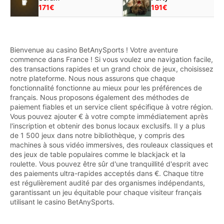
171€
191€
Bienvenue au casino BetAnySports ! Votre aventure
commence dans France ! Si vous voulez une navigation facile,
des transactions rapides et un grand choix de jeux, choisissez
notre plateforme. Nous nous assurons que chaque
fonctionnalité fonctionne au mieux pour les préférences de
français. Nous proposons également des méthodes de
paiement fiables et un service client spécifique à votre région.
Vous pouvez ajouter € à votre compte immédiatement après
l'inscription et obtenir des bonus locaux exclusifs. Il y a plus
de 1 500 jeux dans notre bibliothèque, y compris des
machines à sous vidéo immersives, des rouleaux classiques et
des jeux de table populaires comme le blackjack et la
roulette. Vous pouvez être sûr d'une tranquillité d'esprit avec
des paiements ultra-rapides acceptés dans €. Chaque titre
est régulièrement audité par des organismes indépendants,
garantissant un jeu équitable pour chaque visiteur français
utilisant le casino BetAnySports.