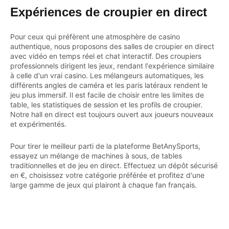
Expériences de croupier en direct
Pour ceux qui préfèrent une atmosphère de casino
authentique, nous proposons des salles de croupier en direct
avec vidéo en temps réel et chat interactif. Des croupiers
professionnels dirigent les jeux, rendant l'expérience similaire
à celle d'un vrai casino. Les mélangeurs automatiques, les
différents angles de caméra et les paris latéraux rendent le
jeu plus immersif. Il est facile de choisir entre les limites de
table, les statistiques de session et les profils de croupier.
Notre hall en direct est toujours ouvert aux joueurs nouveaux
et expérimentés.
Pour tirer le meilleur parti de la plateforme BetAnySports,
essayez un mélange de machines à sous, de tables
traditionnelles et de jeu en direct. Effectuez un dépôt sécurisé
en €, choisissez votre catégorie préférée et profitez d'une
large gamme de jeux qui plairont à chaque fan français.