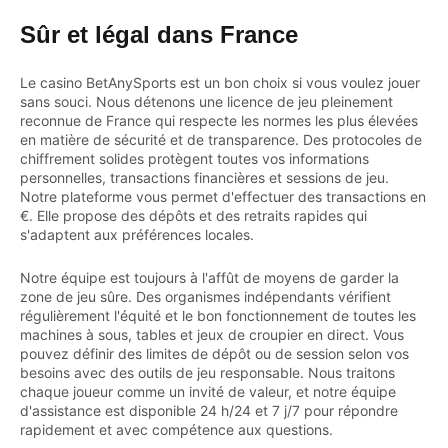
Sûr et légal dans France
Le casino BetAnySports est un bon choix si vous voulez jouer
sans souci. Nous détenons une licence de jeu pleinement
reconnue de France qui respecte les normes les plus élevées
en matière de sécurité et de transparence. Des protocoles de
chiffrement solides protègent toutes vos informations
personnelles, transactions financières et sessions de jeu.
Notre plateforme vous permet d'effectuer des transactions en
€. Elle propose des dépôts et des retraits rapides qui
s'adaptent aux préférences locales.
Notre équipe est toujours à l'affût de moyens de garder la
zone de jeu sûre. Des organismes indépendants vérifient
régulièrement l'équité et le bon fonctionnement de toutes les
machines à sous, tables et jeux de croupier en direct. Vous
pouvez définir des limites de dépôt ou de session selon vos
besoins avec des outils de jeu responsable. Nous traitons
chaque joueur comme un invité de valeur, et notre équipe
d'assistance est disponible 24 h/24 et 7 j/7 pour répondre
rapidement et avec compétence aux questions.