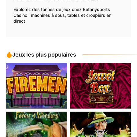
Explorez des tonnes de jeux chez Betanysports
Casino : machines à sous, tables et croupiers en
direct
Sélection de machines à sous
Une abondance de jeux de table
Expériences de croupier en direct
Jeux les plus populaires
Promotions chaque semaine : tours gratuits,
cashback et tournois passionnants chez
Betanysports
Comment participer à nos tournois hebdomadaires
Devenez VIP chez Betanysports Casino : débloquez
des récompenses exclusives
Avantages d'être VIP et comment le devenir
Betanysports Casino : jouez en toute confiance
Sûr et légal dans France