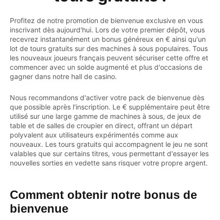
Profitez de notre promotion de bienvenue exclusive en vous
inscrivant dès aujourd'hui. Lors de votre premier dépôt, vous
recevrez instantanément un bonus généreux en € ainsi qu'un
lot de tours gratuits sur des machines à sous populaires. Tous
les nouveaux joueurs français peuvent sécuriser cette offre et
commencer avec un solde augmenté et plus d'occasions de
gagner dans notre hall de casino.
Nous recommandons d'activer votre pack de bienvenue dès
que possible après l'inscription. Le € supplémentaire peut être
utilisé sur une large gamme de machines à sous, de jeux de
table et de salles de croupier en direct, offrant un départ
polyvalent aux utilisateurs expérimentés comme aux
nouveaux. Les tours gratuits qui accompagnent le jeu ne sont
valables que sur certains titres, vous permettant d'essayer les
nouvelles sorties en vedette sans risquer votre propre argent.
Comment obtenir notre bonus de
bienvenue