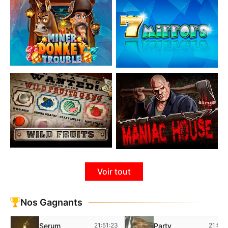
Voir tout
Nos Gagnants
Serum
21:51:23
Party
21:51: