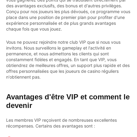
des avantages exclusifs, des bonus et d'autres privilèges.
Conçu pour nos joueurs les plus dévoués, ce programme vous
place dans une position de premier plan pour profiter d'une
expérience personnalisée et de plus grands avantages
chaque fois que vous jouez.
Vous ne pouvez rejoindre notre club VIP que si nous vous
invitons. Nous surveillons le gameplay et l'activité en
permanence, et nous admettons les clients qui sont
constamment fidèles et engagés. En tant que VIP, vous
obtiendrez de meilleures offres, un support plus rapide et des
offres personnalisées que les joueurs de casino réguliers
n'obtiennent pas.
Avantages d'être VIP et comment le
devenir
Les membres VIP reçoivent de nombreuses excellentes
récompenses. Certains des avantages sont :