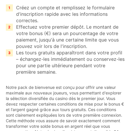
Créez un compte et remplissez le formulaire
d'inscription rapide avec les informations
correctes.
Effectuez votre premier dépôt. Le montant de
votre bonus (€) sera un pourcentage de votre
paiement, jusqu'à une certaine limite que vous
pouvez voir lors de l'inscription.
Les tours gratuits apparaîtront dans votre profil
– échangez-les immédiatement ou conservez-les
pour une partie ultérieure pendant votre
première semaine.
Notre pack de bienvenue est conçu pour offrir une valeur
maximale aux nouveaux joueurs, vous permettant d'explorer
la sélection diversifiée du casino dès le premier jour. Vous
devez respecter certaines conditions de mise pour le bonus €
et l'argent gagné grâce aux tours gratuits. Ces conditions
sont clairement expliquées lors de votre première connexion.
Cette méthode vous assure de savoir exactement comment
transformer votre solde bonus en argent réel que vous