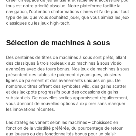
tous est notre priorité absolue. Notre plateforme facilite la
navigation, l'obtention d'informations claires et l'aide pour tout
type de jeu que vous souhaitez jouer, que vous aimiez les jeux
classiques ou les jeux high-tech.
Sélection de machines à sous
Des centaines de titres de machines à sous sont prêts, allant
des classiques à trois rouleaux aux machines à sous vidéo
avancées avec des tours bonus. Nos jeux de machines à sous
présentent des tables de paiement dynamiques, plusieurs
lignes de paiement et des événements uniques en jeu. De
nombreux titres offrent des symboles wild, des gains scatter
et des jackpots progressifs pour des occasions de gains
substantiels. De nouvelles sorties apparaissent régulièrement,
vous donnant de nouvelles options à explorer sans manquer
les innovations récentes.
Les stratégies varient selon les machines – choisissez en
fonction de la volatilité préférée, du pourcentage de retour
aux joueurs ou des fonctionnalités bonus pour un plaisir