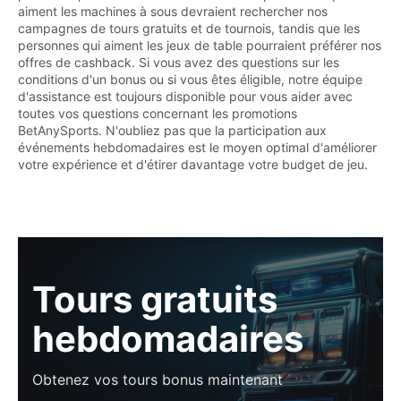
aiment les machines à sous devraient rechercher nos
campagnes de tours gratuits et de tournois, tandis que les
personnes qui aiment les jeux de table pourraient préférer nos
offres de cashback. Si vous avez des questions sur les
conditions d'un bonus ou si vous êtes éligible, notre équipe
d'assistance est toujours disponible pour vous aider avec
toutes vos questions concernant les promotions
BetAnySports. N'oubliez pas que la participation aux
événements hebdomadaires est le moyen optimal d'améliorer
votre expérience et d'étirer davantage votre budget de jeu.
Tours gratuits
hebdomadaires
Obtenez vos tours bonus maintenant