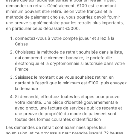
demander un retrait. Généralement, €100 est le montant
minimum pouvant être retiré. Selon votre français et la
méthode de paiement choisie, vous pourriez devoir fournir
une preuve supplémentaire pour les retraits plus importants,
en particulier ceux dépassant €5000.
connectez-vous à votre compte joueur et allez à la
Caisse
Choisissez la méthode de retrait souhaitée dans la liste,
qui comprend le virement bancaire, le portefeuille
électronique et la cryptomonnaie si autorisée dans votre
France
Saisissez le montant que vous souhaitez retirer, en
gardant à l'esprit que le minimum est €100, puis envoyez
la demande
Si demandé, effectuez toutes les étapes pour prouver
votre identité. Une pièce d'identité gouvernementale
avec photo, une facture de services publics récente et
une preuve de propriété du mode de paiement sont
toutes des formes courantes d'identification
Les demandes de retrait sont examinées après leur
soumission, et ce processus peut prendre jusqu'à 72 heures