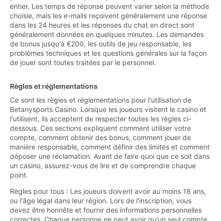
entier. Les temps de réponse peuvent varier selon la méthode
choisie, mais les e-mails reçoivent généralement une réponse
dans les 24 heures et les réponses du chat en direct sont
généralement données en quelques minutes. Les demandes
de bonus jusqu'à €200, les outils de jeu responsable, les
problèmes techniques et les questions générales sur la façon
de jouer sont toutes traitées par le personnel.
Règles et réglementations
Ce sont les règles et réglementations pour l'utilisation de
Betanysports Casino. Lorsque les joueurs visitent le casino et
l'utilisent, ils acceptent de respecter toutes les règles ci-
dessous. Ces sections expliquent comment utiliser votre
compte, comment obtenir des bonus, comment jouer de
manière responsable, comment définir des limites et comment
déposer une réclamation. Avant de faire quoi que ce soit dans
un casino, assurez-vous de lire et de comprendre chaque
point.
Règles pour tous : Les joueurs doivent avoir au moins 18 ans,
ou l'âge légal dans leur région. Lors de l'inscription, vous
devez être honnête et fournir des informations personnelles
correctes. Chaque personne ne peut avoir qu'un seul compte.