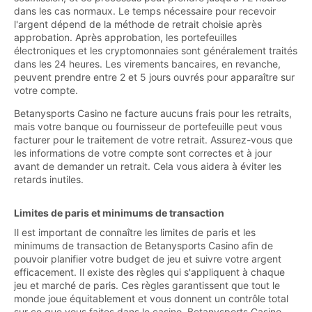
dans les cas normaux. Le temps nécessaire pour recevoir
l'argent dépend de la méthode de retrait choisie après
approbation. Après approbation, les portefeuilles
électroniques et les cryptomonnaies sont généralement traités
dans les 24 heures. Les virements bancaires, en revanche,
peuvent prendre entre 2 et 5 jours ouvrés pour apparaître sur
votre compte.
Betanysports Casino ne facture aucuns frais pour les retraits,
mais votre banque ou fournisseur de portefeuille peut vous
facturer pour le traitement de votre retrait. Assurez-vous que
les informations de votre compte sont correctes et à jour
avant de demander un retrait. Cela vous aidera à éviter les
retards inutiles.
Limites de paris et minimums de transaction
Il est important de connaître les limites de paris et les
minimums de transaction de Betanysports Casino afin de
pouvoir planifier votre budget de jeu et suivre votre argent
efficacement. Il existe des règles qui s'appliquent à chaque
jeu et marché de paris. Ces règles garantissent que tout le
monde joue équitablement et vous donnent un contrôle total
sur ce que vous faites dans le casino. Betanysports Casino