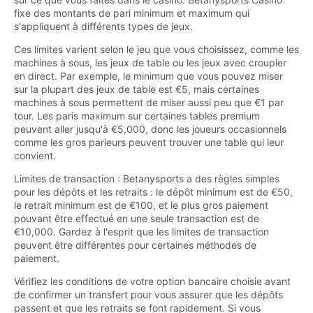
fixe des montants de pari minimum et maximum qui
s'appliquent à différents types de jeux.
Ces limites varient selon le jeu que vous choisissez, comme les
machines à sous, les jeux de table ou les jeux avec croupier
en direct. Par exemple, le minimum que vous pouvez miser
sur la plupart des jeux de table est €5, mais certaines
machines à sous permettent de miser aussi peu que €1 par
tour. Les paris maximum sur certaines tables premium
peuvent aller jusqu'à €5,000, donc les joueurs occasionnels
comme les gros parieurs peuvent trouver une table qui leur
convient.
Limites de transaction : Betanysports a des règles simples
pour les dépôts et les retraits : le dépôt minimum est de €50,
le retrait minimum est de €100, et le plus gros paiement
pouvant être effectué en une seule transaction est de
€10,000. Gardez à l'esprit que les limites de transaction
peuvent être différentes pour certaines méthodes de
paiement.
Vérifiez les conditions de votre option bancaire choisie avant
de confirmer un transfert pour vous assurer que les dépôts
passent et que les retraits se font rapidement. Si vous