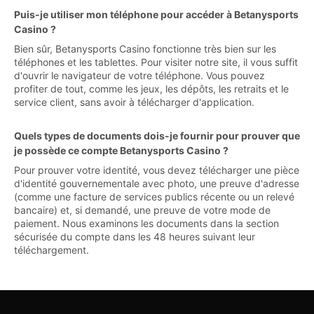
Puis-je utiliser mon téléphone pour accéder à Betanysports
Casino ?
Bien sûr, Betanysports Casino fonctionne très bien sur les
téléphones et les tablettes. Pour visiter notre site, il vous suffit
d'ouvrir le navigateur de votre téléphone. Vous pouvez
profiter de tout, comme les jeux, les dépôts, les retraits et le
service client, sans avoir à télécharger d'application.
Quels types de documents dois-je fournir pour prouver que
je possède ce compte Betanysports Casino ?
Pour prouver votre identité, vous devez télécharger une pièce
d'identité gouvernementale avec photo, une preuve d'adresse
(comme une facture de services publics récente ou un relevé
bancaire) et, si demandé, une preuve de votre mode de
paiement. Nous examinons les documents dans la section
sécurisée du compte dans les 48 heures suivant leur
téléchargement.