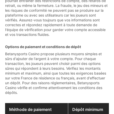
pourrait entraîner des restrictions de compte, des retards de
retrait, ou même la fermeture. La fraude, le jeu des mineurs et
les risques de conformité ne peuvent pas se produire sur la
plateforme ou avec ses utilisateurs car les joueurs sont
vérifiés. Assurez-vous toujours que vos informations sont
correctes et répondez rapidement à toute demande de
l'équipe de vérification pour garder votre compte accessible
et vos transactions fluides.
Options de paiement et conditions de dépôt
Betanysports Casino propose plusieurs moyens simples et
sûrs d'ajouter de l'argent à votre compte. Pour chaque
transaction, les joueurs peuvent choisir parmi des options
sûres qui répondent à leurs besoins. Vérifiez les montants
minimum et maximum, ainsi que toutes les exigences basées
sur votre France de résidence ou français, avant d'effectuer
un dépôt. Pour des raisons réglementaires, Betanysports
Casino vérifie et confirme attentivement les conditions des
dépôts.
Méthode de paiement
Dépôt minimum