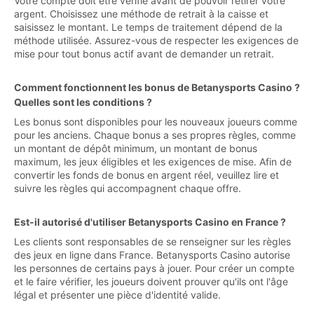
Votre compte doit être vérifié avant de pouvoir retirer votre
argent. Choisissez une méthode de retrait à la caisse et
saisissez le montant. Le temps de traitement dépend de la
méthode utilisée. Assurez-vous de respecter les exigences de
mise pour tout bonus actif avant de demander un retrait.
Comment fonctionnent les bonus de Betanysports Casino ?
Quelles sont les conditions ?
Les bonus sont disponibles pour les nouveaux joueurs comme
pour les anciens. Chaque bonus a ses propres règles, comme
un montant de dépôt minimum, un montant de bonus
maximum, les jeux éligibles et les exigences de mise. Afin de
convertir les fonds de bonus en argent réel, veuillez lire et
suivre les règles qui accompagnent chaque offre.
Est-il autorisé d'utiliser Betanysports Casino en France ?
Les clients sont responsables de se renseigner sur les règles
des jeux en ligne dans France. Betanysports Casino autorise
les personnes de certains pays à jouer. Pour créer un compte
et le faire vérifier, les joueurs doivent prouver qu'ils ont l'âge
légal et présenter une pièce d'identité valide.