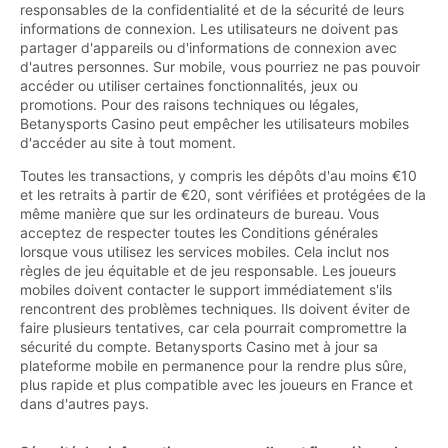
responsables de la confidentialité et de la sécurité de leurs
informations de connexion. Les utilisateurs ne doivent pas
partager d'appareils ou d'informations de connexion avec
d'autres personnes. Sur mobile, vous pourriez ne pas pouvoir
accéder ou utiliser certaines fonctionnalités, jeux ou
promotions. Pour des raisons techniques ou légales,
Betanysports Casino peut empêcher les utilisateurs mobiles
d'accéder au site à tout moment.
Toutes les transactions, y compris les dépôts d'au moins €10
et les retraits à partir de €20, sont vérifiées et protégées de la
même manière que sur les ordinateurs de bureau. Vous
acceptez de respecter toutes les Conditions générales
lorsque vous utilisez les services mobiles. Cela inclut nos
règles de jeu équitable et de jeu responsable. Les joueurs
mobiles doivent contacter le support immédiatement s'ils
rencontrent des problèmes techniques. Ils doivent éviter de
faire plusieurs tentatives, car cela pourrait compromettre la
sécurité du compte. Betanysports Casino met à jour sa
plateforme mobile en permanence pour la rendre plus sûre,
plus rapide et plus compatible avec les joueurs en France et
dans d'autres pays.