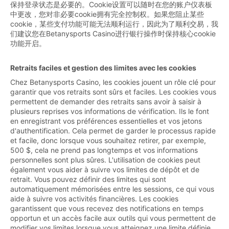
保持登录状态是必要的。Cookie设置可以随时在您的账户仪表板
中更改，您对非必要cookie拥有完全控制权。如果您阻止某些
cookie，某些支付功能可能无法顺利运行，因此为了顺利交易，我
们建议您在Betanysports Casino进行银行操作时保持核心cookie
功能开启。
Retraits faciles et gestion des limites avec les cookies
Chez Betanysports Casino, les cookies jouent un rôle clé pour
garantir que vos retraits sont sûrs et faciles. Les cookies vous
permettent de demander des retraits sans avoir à saisir à
plusieurs reprises vos informations de vérification. Ils le font
en enregistrant vos préférences essentielles et vos jetons
d'authentification. Cela permet de garder le processus rapide
et facile, donc lorsque vous souhaitez retirer, par exemple,
500 $, cela ne prend pas longtemps et vos informations
personnelles sont plus sûres. L'utilisation de cookies peut
également vous aider à suivre vos limites de dépôt et de
retrait. Vous pouvez définir des limites qui sont
automatiquement mémorisées entre les sessions, ce qui vous
aide à suivre vos activités financières. Les cookies
garantissent que vous recevez des notifications en temps
opportun et un accès facile aux outils qui vous permettent de
modifier vos limites lorsque vous atteignez une limite définie,