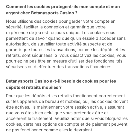
Comment les cookies protègent-ils mon compte et mon
argent chez Betanysports Casino ?
Nous utilisons des cookies pour garder votre compte en
sécurité, faciliter la connexion et garantir que votre
expérience de jeu est toujours unique. Les cookies nous
permettent de savoir quand quelqu'un essaie d'accéder sans
autorisation, de surveiller toute activité suspecte et de
garantir que toutes les transactions, comme les dépôts et les
retraits, sont sécurisées. Si vous désactivez les cookies, vous
pourriez ne pas être en mesure d'utiliser des fonctionnalités
sécurisées ou d'effectuer des transactions financières.
Betanysports Casino a-t-il besoin de cookies pour les
dépôts et retraits mobiles ?
Pour que les dépôts et les retraits fonctionnent correctement
sur les appareils de bureau et mobiles, oui, les cookies doivent
être activés. Ils maintiennent votre session active, s'assurent
que vous êtes bien celui que vous prétendez être et
accélèrent le traitement. Veuillez noter que si vous bloquez les
cookies, certaines options de compte et de paiement peuvent
ne pas fonctionner comme elles le devraient.