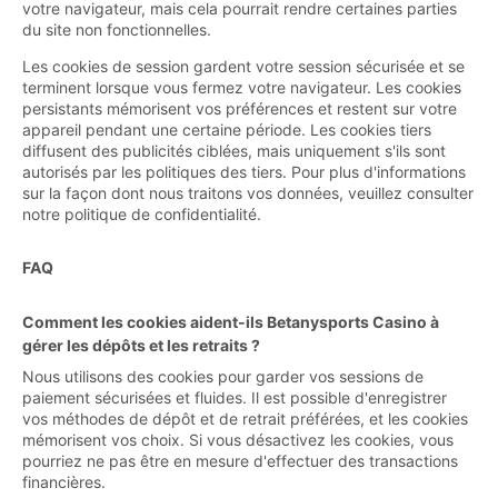
votre navigateur, mais cela pourrait rendre certaines parties
du site non fonctionnelles.
Les cookies de session gardent votre session sécurisée et se
terminent lorsque vous fermez votre navigateur. Les cookies
persistants mémorisent vos préférences et restent sur votre
appareil pendant une certaine période. Les cookies tiers
diffusent des publicités ciblées, mais uniquement s'ils sont
autorisés par les politiques des tiers. Pour plus d'informations
sur la façon dont nous traitons vos données, veuillez consulter
notre politique de confidentialité.
FAQ
Comment les cookies aident-ils Betanysports Casino à
gérer les dépôts et les retraits ?
Nous utilisons des cookies pour garder vos sessions de
paiement sécurisées et fluides. Il est possible d'enregistrer
vos méthodes de dépôt et de retrait préférées, et les cookies
mémorisent vos choix. Si vous désactivez les cookies, vous
pourriez ne pas être en mesure d'effectuer des transactions
financières.