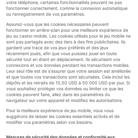
votre téléphone, certaines fonctionnalités peuvent ne pas
fonctionner correctement, comme la connexion automatique
ou l'enregistrement de vos paramètres.
Assurez-vous que les cookies nécessaires peuvent
fonctionner en arrière-plan pour une meilleure expérience de
jeu au casino mobile. Les cookies utilisés pour le jeu mobile ne
sont pas partagés avec des tiers à des fins publicitaires. Ils
gardent une trace de vos jeux préférés et des jeux
récemment joués, afin que vous puissiez jouer en toute
sécurité tout en étant en déplacement. Ils sécurisent vos
connexions et vos données pendant les transactions mobiles.
Leur seul rôle est de s'assurer que votre session est améliorée
et que toutes vos transactions sont sécurisées. Cela inclut les
dépôts et les retraits de 10,50 USD à 50 000 USD par jour. Si
vous souhaitez protéger vos données ou limiter ce que les
cookies peuvent faire, allez dans les paramètres du
navigateur sur votre appareil et modifiez les autorisations.
Pour la meilleure expérience de jeu mobile, nous vous
suggérons de laisser les cookies essentiels activés et de
modifier vos paramètres selon vos besoins.
Mesures de sécurité des données et conformité aux