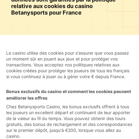
relative aux cookies du casino
Betanysports pour France
Le casino utilise des cookies pour s'assurer que vous passez
un moment sûr en jouant aux jeux et pour protéger vos
transactions. Vous acceptez nos politiques relatives aux
cookies créées pour protéger les joueurs de tous les français
si vous continuez à jouer ou à gérer votre € depuis France.
Bonus exclusifs du casino et comment les cookies peuvent
améliorer les offres
Chez Betanysports Casino, les bonus exclusifs offrent à tous
les joueurs un excellent départ et continuent de leur apporter
de la valeur au fil du temps. Vous pouvez obtenir des tours
gratuits, des bonus de rechargement et des correspondances
sur le premier dépôt, jusqu'à €200, lorsque vous allez au
casino.