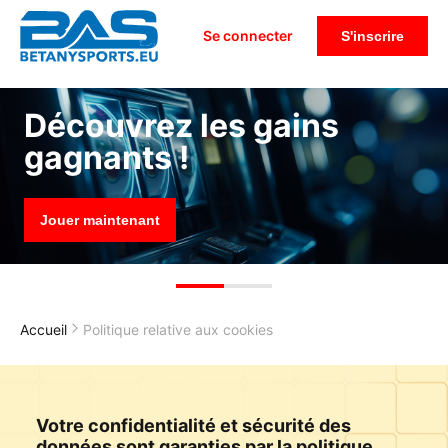
Se connecter
S'inscrire
Découvrez les gains
gagnants !
Jouer maintenant
Accueil
Politique relative aux cookies
Votre confidentialité et sécurité des
données sont garanties par la politique