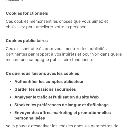
Cookies fonctionnels
Ces cookies mémorisent les choses que vous aimez et
choisissez pour améliorer votre expérience.
Cookies publicitaires
Ceux-ci sont utilisés pour vous montrer des publicités
pertinentes par rapport à vos intérêts et pour voir dans quelle
mesure une campagne publicitaire fonctionne.
Ce que nous faisons avec les cookies
Authentifier les comptes utilisateur
Garder les sessions sécurisées
Analyser le trafic et l'utilisation du site Web
Stocker les préférences de langue et d'affichage
Envoyer des offres marketing et promotionnelles
personnalisées
Vous pouvez désactiver les cookies dans les paramètres de